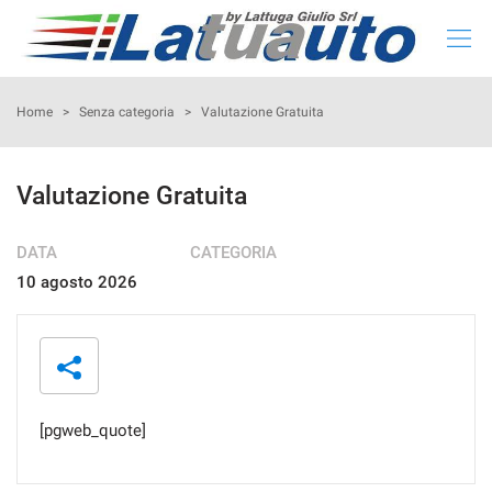
HOME
Home
>
Senza categoria
>
Valutazione Gratuita
LISTA NUOVO E KM 0
Valutazione Gratuita
LISTA USATO
DATA
CATEGORIA
10 agosto 2026
CONFIGURA LA TUA AUTO
NOLEGGIO
RITIRIAMO IL TUO USATO
[pgweb_quote]
ASSISTENZA