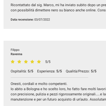
Ricontattato dal sig. Marco, mi ha inviato subito dopo un p
SERVIZI
con possibilità dimettere nero su bianco anche online. Consi
Data recensione:
03/07/2022
DICONO DI NOI
CONTATTI
NEWS
Filippo
Ravenna
5/5
Ospitalità:
5/5
Esperienza:
5/5
Qualità/Prezzo:
5/5
Onesti, cordiali e molto competenti.
Io abito a Bologna e ho scelto loro, ho fatto fare molti lavori
con precisione, pulizia e pezzi rigorosamente originali….e l
manutenzione e per un futuro acquisto di un’auto. Assolutam