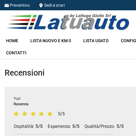
Preventivo
Sedi e orari
HOME
HOME
LISTA NUOVO E KM 0
LISTA USATO
CONFIG
LISTA NUOVO E KM 0
CONTATTI
LISTA USATO
Recensioni
CONFIGURA LA TUA AUTO
NOLEGGIO
Yuri
Ravenna
5/5
RITIRIAMO IL TUO USATO
Ospitalità:
5/5
Esperienza:
5/5
Qualità/Prezzo:
5/5
ASSISTENZA