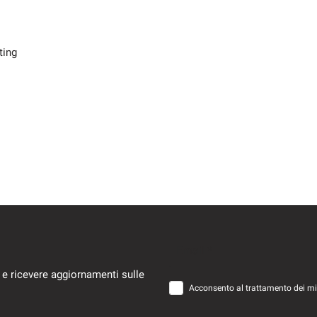
ting
Email *
 e ricevere aggiornamenti sulle
Acconsento al trattamento dei miei