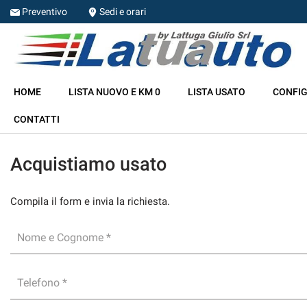
Preventivo
Sedi e orari
HOME
HOME
LISTA NUOVO E KM 0
LISTA USATO
CONFIG
LISTA NUOVO E KM 0
CONTATTI
LISTA USATO
Acquistiamo usato
CONFIGURA LA TUA AUTO
Compila il form e invia la richiesta.
NOLEGGIO
Nome e Cognome *
RITIRIAMO IL TUO USATO
Telefono *
ASSISTENZA