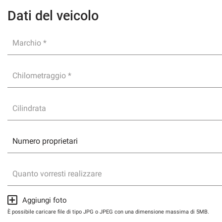
Dati del veicolo
SERVIZI
Marchio *
DICONO DI NOI
CONTATTI
Chilometraggio *
NEWS
Cilindrata
Quanto vorresti realizzare
Aggiungi foto
È possibile caricare file di tipo JPG o JPEG con una dimensione massima di 5MB.