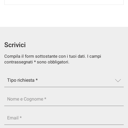
SERVIZI
DICONO DI NOI
CONTATTI
Scrivici
Compila il form sottostante con i tuoi dati. I campi
NEWS
contrassegnati * sono obbligatori.
Nome e Cognome *
Email *