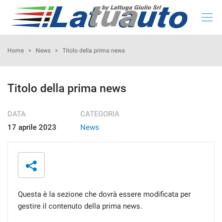
HOME
Home
>
News
>
Titolo della prima news
LISTA NUOVO E KM 0
Titolo della prima news
LISTA USATO
DATA
CATEGORIA
17 aprile 2023
News
CONFIGURA LA TUA AUTO
NOLEGGIO
RITIRIAMO IL TUO USATO
Questa è la sezione che dovrà essere modificata per
gestire il contenuto della prima news.
ASSISTENZA