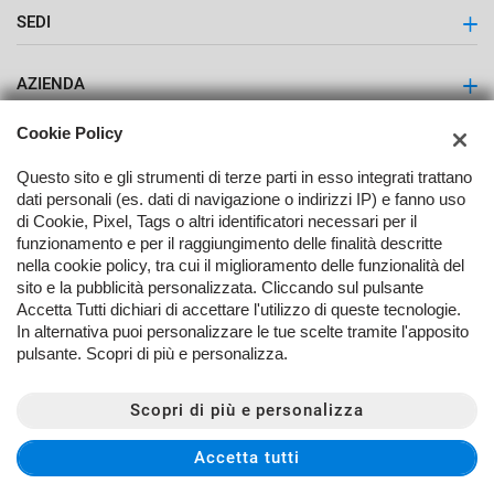
SEDI
Latuauto - Lattuga Giulio S.r.l.
AZIENDA
Contatti
Cookie Policy
Questo sito e gli strumenti di terze parti in esso integrati trattano
dati personali (es. dati di navigazione o indirizzi IP) e fanno uso
di Cookie, Pixel, Tags o altri identificatori necessari per il
funzionamento e per il raggiungimento delle finalità descritte
nella cookie policy, tra cui il miglioramento delle funzionalità del
TORNA IN CIMA
sito e la pubblicità personalizzata. Cliccando sul pulsante
Accetta Tutti dichiari di accettare l'utilizzo di queste tecnologie.
In alternativa puoi personalizzare le tue scelte tramite l'apposito
Copyright © 2026 Lattuga Giulio Srl - P.IVA 00556340396 -
Leggi
pulsante. Scopri di più e personalizza.
l'informativa sulla privacy
-
Cookie Policy
Sito creato da:
Scopri di più e personalizza
Accetta tutti
CONTATTACI