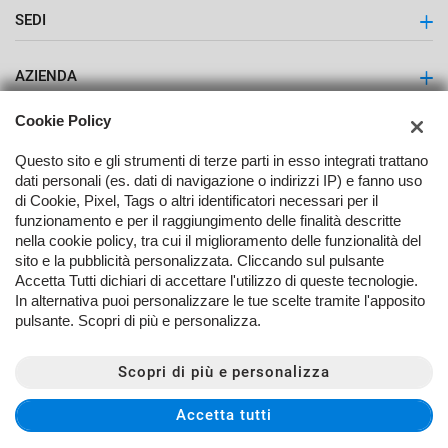
SEDI
Latuauto - Lattuga Giulio S.r.l.
AZIENDA
Contatti
Cookie Policy
Questo sito e gli strumenti di terze parti in esso integrati trattano
dati personali (es. dati di navigazione o indirizzi IP) e fanno uso
di Cookie, Pixel, Tags o altri identificatori necessari per il
funzionamento e per il raggiungimento delle finalità descritte
nella cookie policy, tra cui il miglioramento delle funzionalità del
TORNA IN CIMA
sito e la pubblicità personalizzata. Cliccando sul pulsante
Accetta Tutti dichiari di accettare l'utilizzo di queste tecnologie.
In alternativa puoi personalizzare le tue scelte tramite l'apposito
Copyright © 2026 Lattuga Giulio Srl - P.IVA 00556340396 -
Leggi
pulsante. Scopri di più e personalizza.
l'informativa sulla privacy
-
Cookie Policy
Sito creato da:
Scopri di più e personalizza
Accetta tutti
CONTATTACI