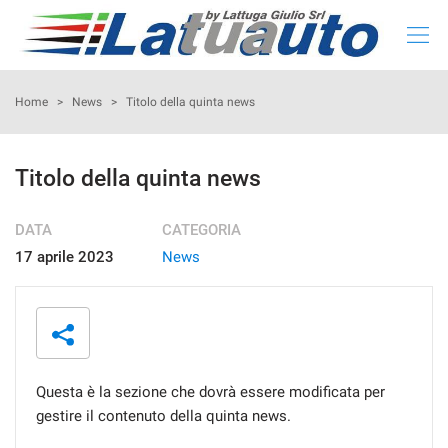
HOME
Home
>
News
>
Titolo della quinta news
LISTA NUOVO E KM 0
Titolo della quinta news
LISTA USATO
DATA
CATEGORIA
17 aprile 2023
News
CONFIGURA LA TUA AUTO
NOLEGGIO
RITIRIAMO IL TUO USATO
Questa è la sezione che dovrà essere modificata per
gestire il contenuto della quinta news.
ASSISTENZA