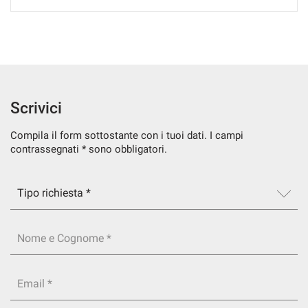
SERVIZI
DICONO DI NOI
CONTATTI
Scrivici
Compila il form sottostante con i tuoi dati. I campi
NEWS
contrassegnati * sono obbligatori.
Nome e Cognome *
Email *