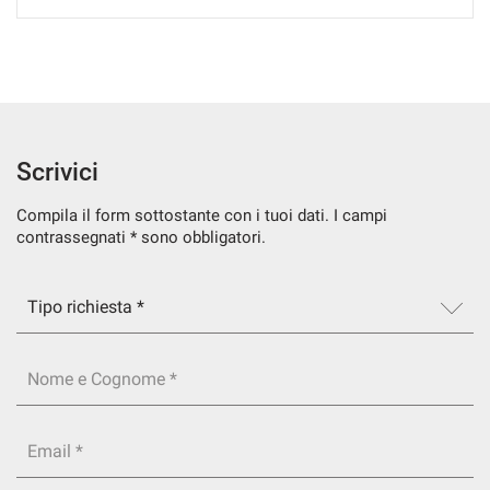
SERVIZI
DICONO DI NOI
CONTATTI
Scrivici
Compila il form sottostante con i tuoi dati. I campi
NEWS
contrassegnati * sono obbligatori.
Nome e Cognome *
Email *