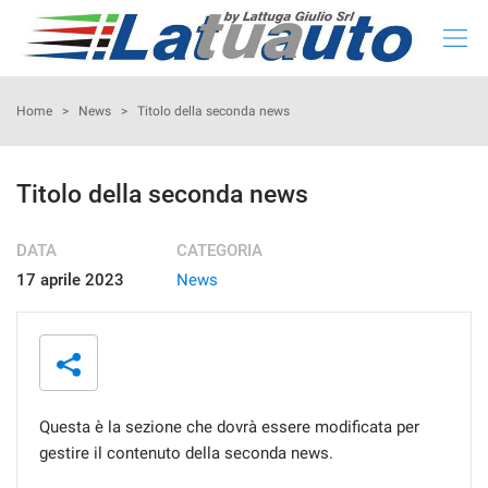
HOME
Home
>
News
>
Titolo della seconda news
LISTA NUOVO E KM 0
Titolo della seconda news
LISTA USATO
DATA
CATEGORIA
17 aprile 2023
News
CONFIGURA LA TUA AUTO
NOLEGGIO
RITIRIAMO IL TUO USATO
Questa è la sezione che dovrà essere modificata per
gestire il contenuto della seconda news.
ASSISTENZA