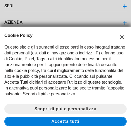
SEDI
Latuauto - Lattuga Giulio S.r.l.
AZIENDA
Contatti
Cookie Policy
Questo sito e gli strumenti di terze parti in esso integrati trattano
dati personali (es. dati di navigazione o indirizzi IP) e fanno uso
di Cookie, Pixel, Tags o altri identificatori necessari per il
funzionamento e per il raggiungimento delle finalità descritte
nella cookie policy, tra cui il miglioramento delle funzionalità del
TORNA IN CIMA
sito e la pubblicità personalizzata. Cliccando sul pulsante
Accetta Tutti dichiari di accettare l'utilizzo di queste tecnologie.
In alternativa puoi personalizzare le tue scelte tramite l'apposito
Copyright © 2026 Lattuga Giulio Srl - P.IVA 00556340396 -
Leggi
pulsante. Scopri di più e personalizza.
l'informativa sulla privacy
-
Cookie Policy
Sito creato da:
Scopri di più e personalizza
Accetta tutti
CONTATTACI