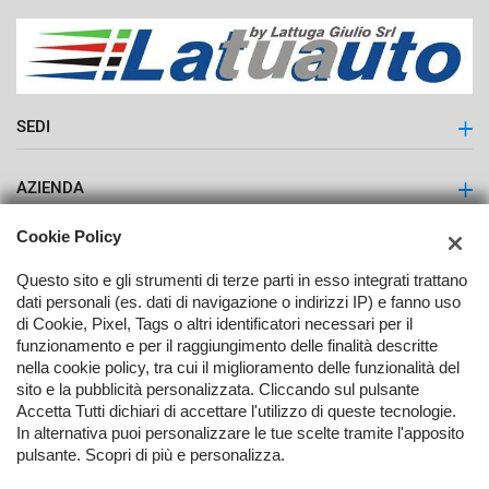
SEDI
Latuauto - Lattuga Giulio S.r.l.
AZIENDA
Contatti
Cookie Policy
Questo sito e gli strumenti di terze parti in esso integrati trattano
dati personali (es. dati di navigazione o indirizzi IP) e fanno uso
di Cookie, Pixel, Tags o altri identificatori necessari per il
funzionamento e per il raggiungimento delle finalità descritte
nella cookie policy, tra cui il miglioramento delle funzionalità del
TORNA IN CIMA
sito e la pubblicità personalizzata. Cliccando sul pulsante
Accetta Tutti dichiari di accettare l'utilizzo di queste tecnologie.
In alternativa puoi personalizzare le tue scelte tramite l'apposito
Copyright © 2026 Lattuga Giulio Srl - P.IVA 00556340396 -
Leggi
pulsante. Scopri di più e personalizza.
l'informativa sulla privacy
-
Cookie Policy