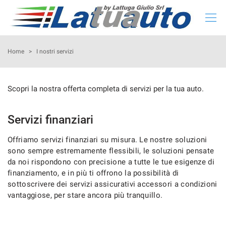
HOME
Home
>
I nostri servizi
LISTA NUOVO E KM 0
Scopri la nostra offerta completa di servizi per la tua auto.
LISTA USATO
Servizi finanziari
CONFIGURA LA TUA AUTO
Offriamo servizi finanziari su misura. Le nostre soluzioni
sono sempre estremamente flessibili, le soluzioni pensate
NOLEGGIO
da noi rispondono con precisione a tutte le tue esigenze di
finanziamento, e in più ti offrono la possibilità di
sottoscrivere dei servizi assicurativi accessori a condizioni
RITIRIAMO IL TUO USATO
vantaggiose, per stare ancora più tranquillo.
ASSISTENZA