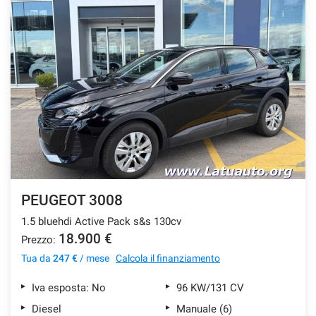
PEUGEOT 3008
1.5 bluehdi Active Pack s&s 130cv
18.900 €
Prezzo:
Tua da
247 €
/ mese
Calcola il finanziamento
Iva esposta: No
96 KW/131 CV
Diesel
Manuale (6)