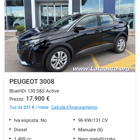
PEUGEOT 3008
BlueHDi 130 S&S Active
17.900 €
Prezzo:
Tua da
231 €
/ mese
Calcola il finanziamento
Iva esposta: No
96 KW/131 CV
Diesel
Manuale (6)
1.499 cc
Nero metallizzato