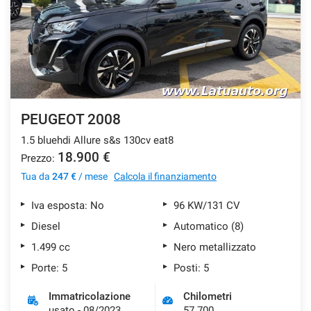
PEUGEOT 2008
1.5 bluehdi Allure s&s 130cv eat8
18.900 €
Prezzo:
Tua da
247 €
/ mese
Calcola il finanziamento
Iva esposta: No
96 KW/131 CV
Diesel
Automatico (8)
1.499 cc
Nero metallizzato
Porte: 5
Posti: 5
Immatricolazione
Chilometri
usato - 08/2023
57.700