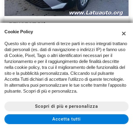
PEUGEOT Rifter
Cookie Policy
Nuovo Nuovo BlueHDi 100 S&S ALLURE STANDARD
24.900 €
Prezzo:
Questo sito e gli strumenti di terze parti in esso integrati trattano
dati personali (es. dati di navigazione o indirizzi IP) e fanno uso
Tua da
333 €
/ mese
Calcola il finanziamento
di Cookie, Pixel, Tags o altri identificatori necessari per il
funzionamento e per il raggiungimento delle finalità descritte
Iva esposta: No
KW/0 CV
nella cookie policy, tra cui il miglioramento delle funzionalità del
Diesel
Manuale (6)
sito e la pubblicità personalizzata. Cliccando sul pulsante
Accetta Tutti dichiari di accettare l'utilizzo di queste tecnologie.
1.499 cc
Grigio pastello
In alternativa puoi personalizzare le tue scelte tramite l'apposito
Porte: 5
Posti: 5
pulsante. Scopri di più e personalizza.
Immatricolazione
Chilometri
Scopri di più e personalizza
Nuovo
0
Accetta tutti
CONTATTACI
MAGGIORI DETTAGLI