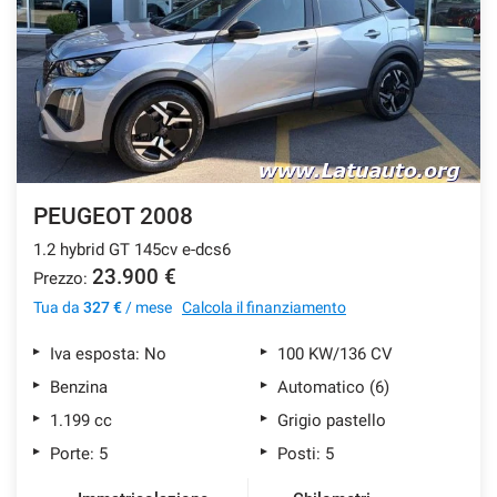
SERVIZI
DICONO DI NOI
CONTATTI
PEUGEOT 2008
NEWS
1.2 hybrid GT 145cv e-dcs6
23.900 €
Prezzo:
Tua da
327 €
/ mese
Calcola il finanziamento
Iva esposta: No
100 KW/136 CV
Benzina
Automatico (6)
1.199 cc
Grigio pastello
Porte: 5
Posti: 5