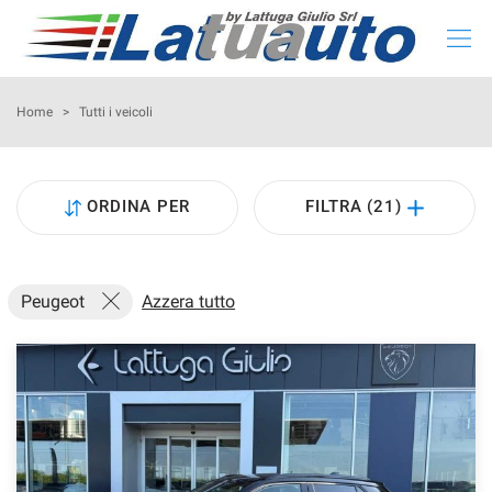
HOME
Home
>
Tutti i veicoli
LISTA NUOVO E KM 0
ORDINA PER
FILTRA (21)
LISTA USATO
CONFIGURA LA TUA AUTO
Peugeot
Azzera tutto
NOLEGGIO
RITIRIAMO IL TUO USATO
ASSISTENZA