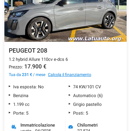
PEUGEOT 208
1.2 hybrid Allure 110cv e-dcs 6
17.900 €
Prezzo:
Tua da
231 €
/ mese
Calcola il finanziamento
Iva esposta: No
74 KW/101 CV
Benzina
Automatico (6)
1.199 cc
Grigio pastello
Porte: 5
Posti: 5
Immatricolazione
Chilometri
usato - 04/2025
27.574