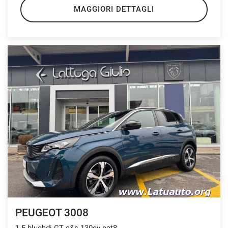
MAGGIORI DETTAGLI
PEUGEOT 3008
1.5 bluehdi GT s&s 130cv eat8