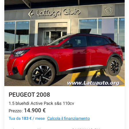
PEUGEOT 2008
1.5 bluehdi Active Pack s&s 110cv
14.900 €
Prezzo:
Tua da
183 €
/ mese
Calcola il finanziamento