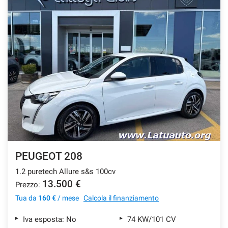
PEUGEOT 208
1.2 puretech Allure s&s 100cv
13.500 €
Prezzo:
Tua da
160 €
/ mese
Calcola il finanziamento
Iva esposta: No
74 KW/101 CV