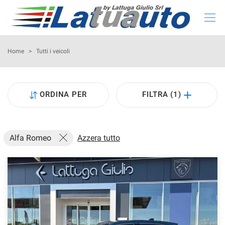
HOME
Home
>
Tutti i veicoli
LISTA NUOVO E KM 0
ORDINA PER
FILTRA (1)
LISTA USATO
CONFIGURA LA TUA AUTO
Alfa Romeo
Azzera tutto
NOLEGGIO
RITIRIAMO IL TUO USATO
ASSISTENZA