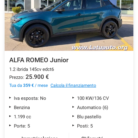
SERVIZI
DICONO DI NOI
CONTATTI
ALFA ROMEO Junior
NEWS
1.2 ibrida 145cv edct6
25.900 €
Prezzo:
Tua da
359 €
/ mese
Calcola il finanziamento
Iva esposta: No
100 KW/136 CV
Benzina
Automatico (6)
1.199 cc
Blu pastello
Porte: 5
Posti: 5