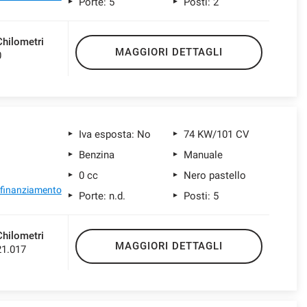
Porte: 5
Posti: 2
Chilometri
MAGGIORI DETTAGLI
0
Iva esposta: No
74 KW/101 CV
Benzina
Manuale
0 cc
Nero pastello
l finanziamento
Porte: n.d.
Posti: 5
Chilometri
MAGGIORI DETTAGLI
21.017