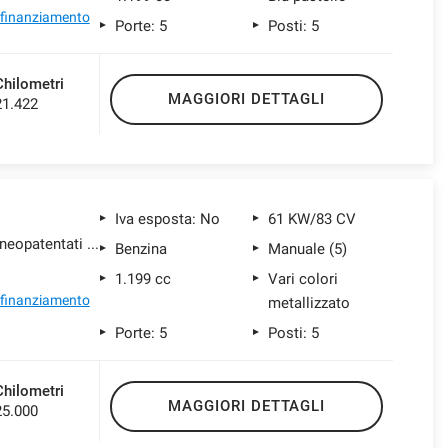
l finanziamento
Porte: 5
Posti: 5
Chilometri
MAGGIORI DETTAGLI
21.422
Iva esposta: No
61 KW/83 CV
1.2 puretech Shine s&s 83cv neopatentati my20
Benzina
Manuale (5)
1.199 cc
Vari colori
l finanziamento
metallizzato
Porte: 5
Posti: 5
Chilometri
MAGGIORI DETTAGLI
25.000