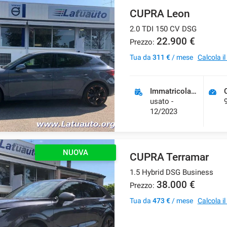
CUPRA Leon
2.0 TDI 150 CV DSG
22.900 €
Prezzo:
Tua da
311 €
/ mese
Calcola i
Immatricolazione
usato -
12/2023
NUOVA
CUPRA Terramar
1.5 Hybrid DSG Business
38.000 €
Prezzo:
Tua da
473 €
/ mese
Calcola i