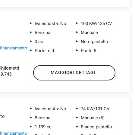
Iva esposta: No
100 KW/136 CV
Benzina
Manuale
0 cc
Nero pastello
l finanziamento
Porte: n.d.
Posti: 5
Chilometri
MAGGIORI DETTAGLI
19.745
Iva esposta: No
74 KW/101 CV
Pro
Benzina
Manuale (6)
1.199 cc
Bianco pastello
l finanziamento