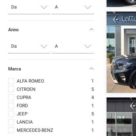
Anno
Marca
ALFA ROMEO
1
CITROEN
5
CUPRA
4
FORD
1
JEEP
5
LANCIA
1
MERCEDES-BENZ
1