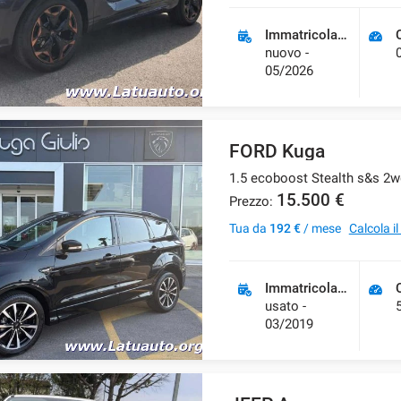
Immatricolazione
nuovo -
05/2026
FORD Kuga
1.5 ecoboost Stealth s&s 2w
15.500 €
Prezzo:
Tua da
192 €
/ mese
Calcola i
Immatricolazione
usato -
03/2019