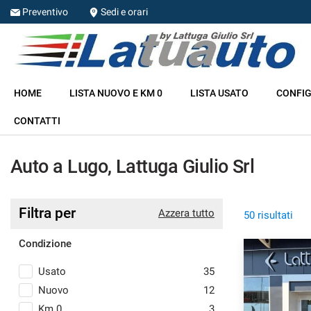
Preventivo
Sedi e orari
HOME
HOME
LISTA NUOVO E KM 0
LISTA USATO
CONFIG
LISTA NUOVO E KM 0
CONTATTI
LISTA USATO
Auto a Lugo, Lattuga Giulio Srl
CONFIGURA LA TUA AUTO
Filtra per
Azzera tutto
50 risultati
NOLEGGIO
Condizione
RITIRIAMO IL TUO USATO
Usato
35
Nuovo
12
ASSISTENZA
Km 0
3