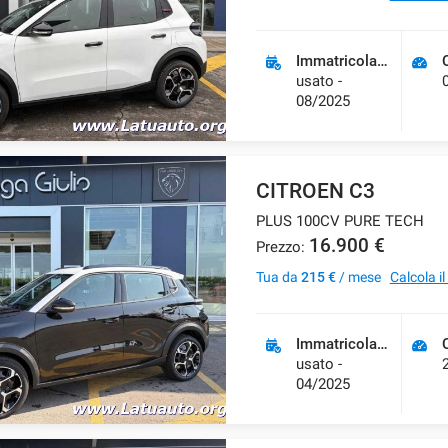
Immatricolazione
usato -
08/2025
CITROEN C3
PLUS 100CV PURE TECH
16.900 €
Prezzo:
Tua da
215 €
/ mese
Calcola i
Immatricolazione
usato -
04/2025