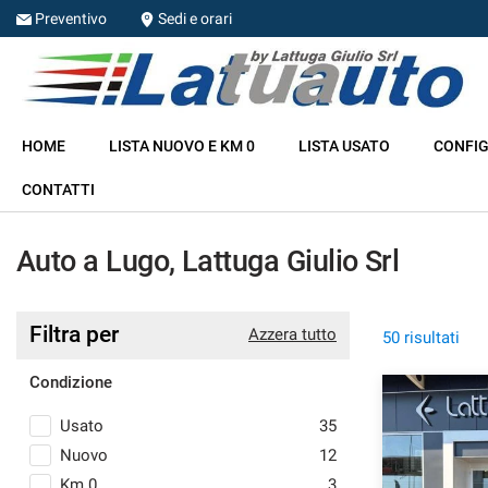
Preventivo
Sedi e orari
HOME
HOME
LISTA NUOVO E KM 0
LISTA USATO
CONFIG
LISTA NUOVO E KM 0
CONTATTI
LISTA USATO
Auto a Lugo, Lattuga Giulio Srl
CONFIGURA LA TUA AUTO
Filtra per
Azzera tutto
50 risultati
NOLEGGIO
Condizione
RITIRIAMO IL TUO USATO
Usato
35
Nuovo
12
ASSISTENZA
Km 0
3