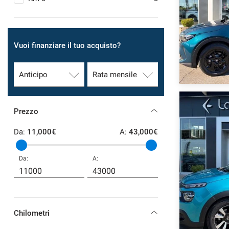
SERVIZI
Vuoi finanziare il tuo acquisto?
DICONO DI NOI
CONTATTI
NEWS
Prezzo
Da:
11,000€
A:
43,000€
Da:
A:
Chilometri