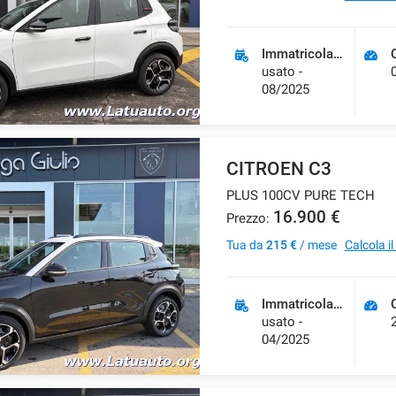
Immatricolazione
usato -
08/2025
CITROEN C3
PLUS 100CV PURE TECH
16.900 €
Prezzo:
Tua da
215 €
/ mese
Calcola i
Immatricolazione
usato -
04/2025