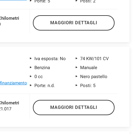
Porte: 5
Posti: 2
Chilometri
MAGGIORI DETTAGLI
0
Iva esposta: No
74 KW/101 CV
Benzina
Manuale
0 cc
Nero pastello
l finanziamento
Porte: n.d.
Posti: 5
Chilometri
MAGGIORI DETTAGLI
21.017