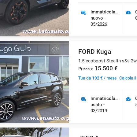
Immatricolazione
nuovo -
05/2026
FORD Kuga
1.5 ecoboost Stealth s&s 2w
15.500 €
Prezzo:
Tua da
192 €
/ mese
Calcola i
Immatricolazione
usato -
03/2019