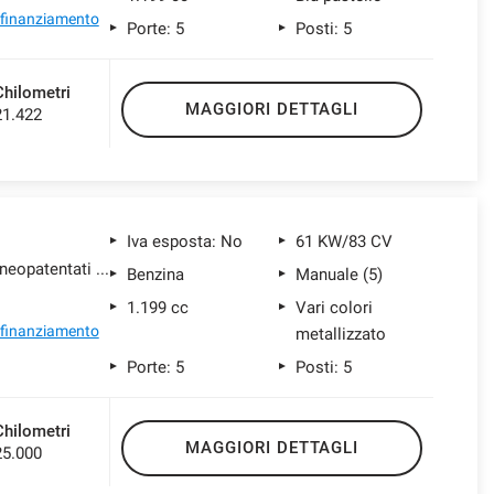
l finanziamento
Porte: 5
Posti: 5
Chilometri
MAGGIORI DETTAGLI
21.422
Iva esposta: No
61 KW/83 CV
1.2 puretech Shine s&s 83cv neopatentati my20
Benzina
Manuale (5)
1.199 cc
Vari colori
l finanziamento
metallizzato
Porte: 5
Posti: 5
Chilometri
MAGGIORI DETTAGLI
25.000