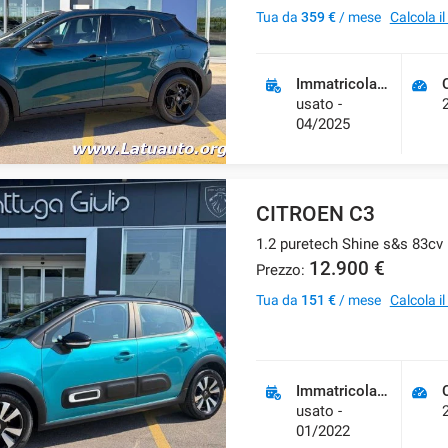
Tua da
359 €
/ mese
Calcola i
Immatricolazione
usato -
04/2025
CITROEN C3
12.900 €
Prezzo:
Tua da
151 €
/ mese
Calcola i
Immatricolazione
usato -
01/2022