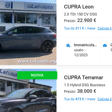
CUPRA Leon
2.0 TDI 150 CV DSG
22.900 €
Prezzo:
Tua da
311 €
/ mese
Calcola i
Immatricolazione
usato -
12/2023
NUOVA
CUPRA Terramar
1.5 Hybrid DSG Business
38.000 €
Prezzo:
Tua da
473 €
/ mese
Calcola i