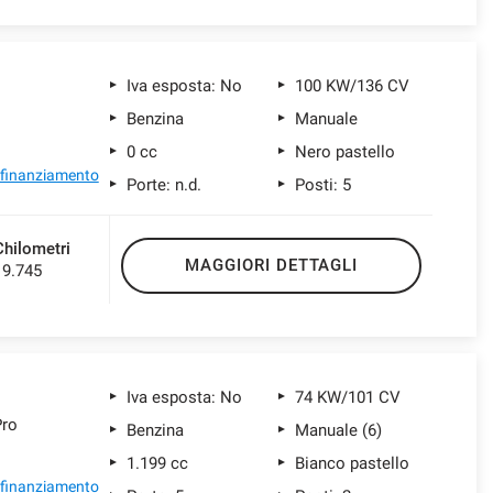
Iva esposta: No
100 KW/136 CV
Benzina
Manuale
0 cc
Nero pastello
l finanziamento
Porte: n.d.
Posti: 5
Chilometri
MAGGIORI DETTAGLI
19.745
Iva esposta: No
74 KW/101 CV
Pro
Benzina
Manuale (6)
1.199 cc
Bianco pastello
l finanziamento