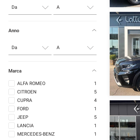
Anno
Marca
ALFA ROMEO
1
CITROEN
5
CUPRA
4
FORD
1
JEEP
5
LANCIA
1
MERCEDES-BENZ
1