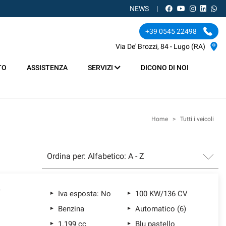
NEWS
+39 0545 22498
Via De' Brozzi, 84 - Lugo (RA)
TO
ASSISTENZA
SERVIZI
DICONO DI NOI
Home
>
Tutti i veicoli
Iva esposta: No
100 KW/136 CV
Benzina
Automatico (6)
1.199 cc
Blu pastello