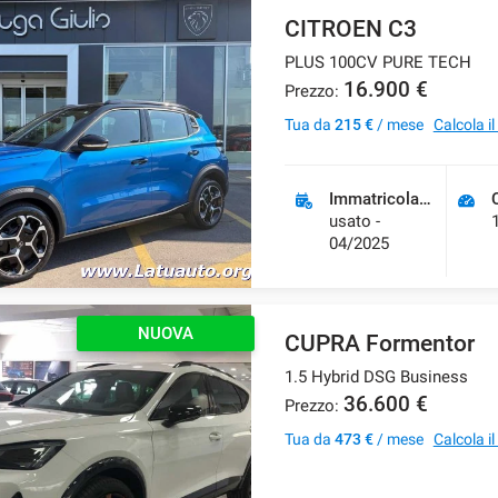
CITROEN C3
PLUS 100CV PURE TECH
16.900 €
Prezzo:
Tua da
215 €
/ mese
Calcola i
Immatricolazione
usato -
04/2025
NUOVA
CUPRA Formentor
1.5 Hybrid DSG Business
36.600 €
Prezzo:
Tua da
473 €
/ mese
Calcola i