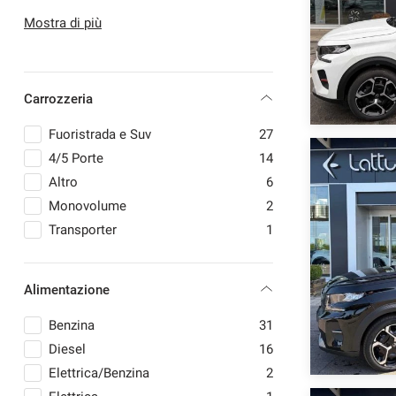
OPEL
3
Mostra di più
PEUGEOT
21
RENAULT
1
SEAT
3
Carrozzeria
SKODA
4
Fuoristrada e Suv
27
4/5 Porte
14
Altro
6
Monovolume
2
Transporter
1
Alimentazione
Benzina
31
Diesel
16
Elettrica/Benzina
2