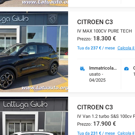
CITROEN C3
IV MAX 100CV PURE TECH
18.300 €
Prezzo:
Tua da
237 €
/ mese
Calcola i
Immatricolazione
usato -
04/2025
CITROEN C3
IV Van 1.2 turbo S&S 100cv 
17.900 €
Prezzo:
Tua da
231 €
/ mese
Calcola i