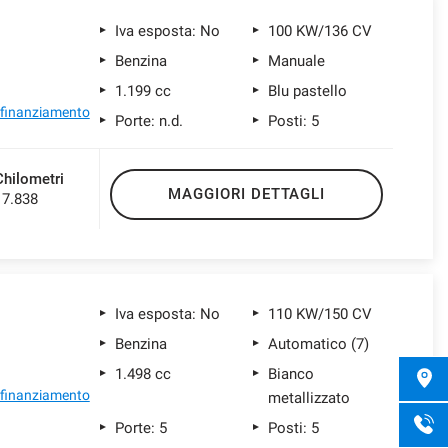
Iva esposta: No
100 KW/136 CV
Benzina
Manuale
1.199 cc
Blu pastello
l finanziamento
Porte: n.d.
Posti: 5
Chilometri
MAGGIORI DETTAGLI
17.838
Iva esposta: No
110 KW/150 CV
Benzina
Automatico (7)
1.498 cc
Bianco
l finanziamento
metallizzato
Porte: 5
Posti: 5