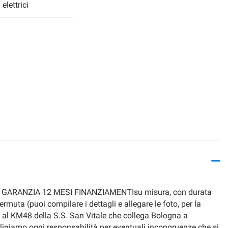
 elettrici
O GARANZIA 12 MESI FINANZIAMENTIsu misura, con durata
muta (puoi compilare i dettagli e allegare le foto, per la
4 al KM48 della S.S. San Vitale che collega Bologna a
iamo ogni responsabilità per eventuali incongruenze che si