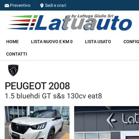
Preventivo
Sedi e orari
HOME
HOME
LISTA NUOVO E KM 0
LISTA USATO
CONFIG
LISTA NUOVO E KM 0
CONTATTI
LISTA USATO
CONFIGURA LA TUA AUTO
PEUGEOT 2008
1.5 bluehdi GT s&s 130cv eat8
NOLEGGIO
RITIRIAMO IL TUO USATO
ASSISTENZA