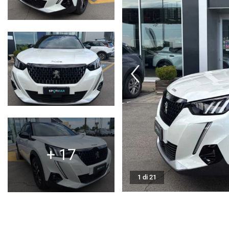
SERVIZI
DICONO DI NOI
CONTATTI
NEWS
+ 17
1 di 21