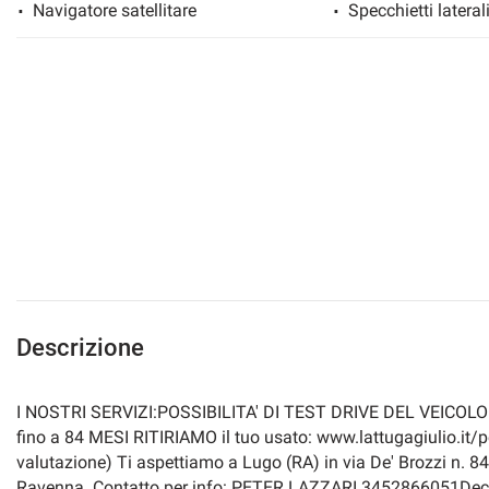
Navigatore satellitare
Specchietti laterali
Descrizione
I NOSTRI SERVIZI:POSSIBILITA' DI TEST DRIVE DEL VEICOL
fino a 84 MESI RITIRIAMO il tuo usato: www.lattugagiulio.it/per
valutazione) Ti aspettiamo a Lugo (RA) in via De' Brozzi n. 8
Ravenna. Contatto per info: PETER LAZZARI 3452866051Declin