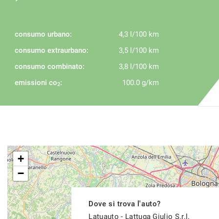
consumo urbano:
4,3 l/100 km
consumo extraurbano:
3,5 l/100 km
consumo combinato:
3,8 l/100 km
emissioni co
:
100.0 g/km
2
+
−
Dove si trova l'auto?
Latuauto - Lattuga Giulio S.r.l.