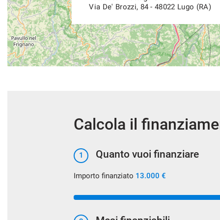
Via De' Brozzi, 84 - 48022 Lugo (RA)
Calcola il finanziam
Quanto vuoi finanziare
1
Importo finanziato
13.000 €