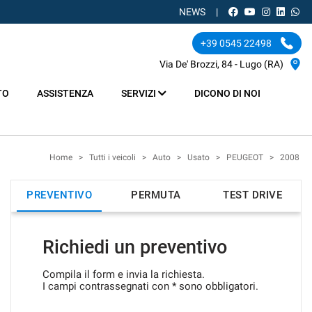
NEWS
+39 0545 22498
Via De' Brozzi, 84 - Lugo (RA)
TO
ASSISTENZA
SERVIZI
DICONO DI NOI
Home
>
Tutti i veicoli
>
Auto
>
Usato
>
PEUGEOT
>
2008
PREVENTIVO
PERMUTA
TEST DRIVE
Richiedi un preventivo
Compila il form e invia la richiesta.
I campi contrassegnati con * sono obbligatori.