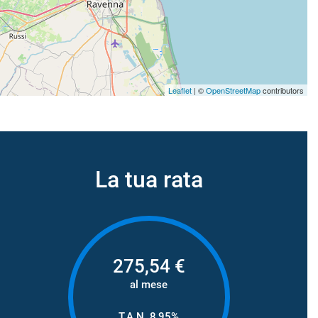
Leaflet
| ©
OpenStreetMap
contributors
La tua rata
275,54
€
al mese
T.A.N. 8,95%