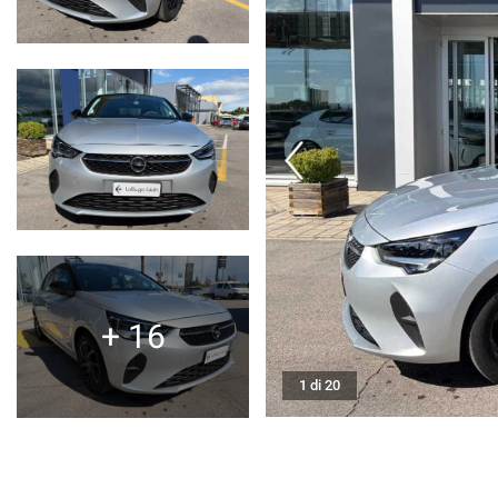
SERVIZI
DICONO DI NOI
CONTATTI
NEWS
+ 16
1 di 20