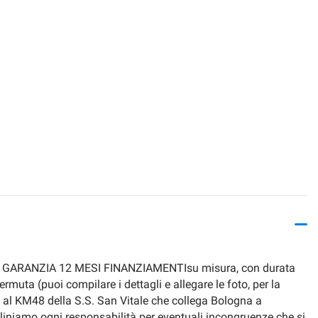
O GARANZIA 12 MESI FINANZIAMENTIsu misura, con durata
muta (puoi compilare i dettagli e allegare le foto, per la
4 al KM48 della S.S. San Vitale che collega Bologna a
iamo ogni responsabilità per eventuali incongruenze che si