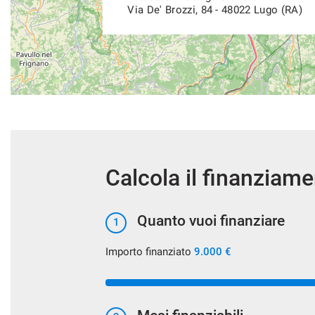
Via De' Brozzi, 84 - 48022 Lugo (RA)
Calcola il finanziam
Quanto vuoi finanziare
1
Importo finanziato
9.000 €