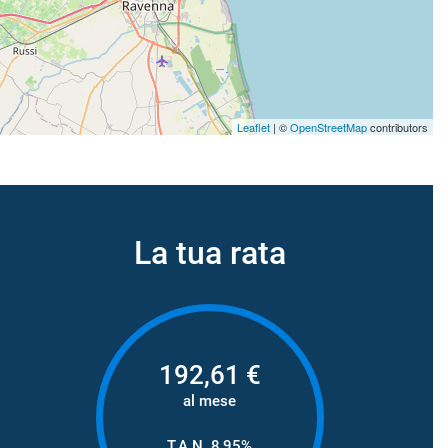
Leaflet
| ©
OpenStreetMap
contributors
La tua rata
192,61
€
al mese
T.A.N. 8,95%