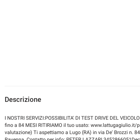
Descrizione
I NOSTRI SERVIZI:POSSIBILITA' DI TEST DRIVE DEL VEICOL
fino a 84 MESI RITIRIAMO il tuo usato: www.lattugagiulio.it/per
valutazione) Ti aspettiamo a Lugo (RA) in via De' Brozzi n. 8
Ravenna. Contatto per info: PETER LAZZARI 3452866051Declin