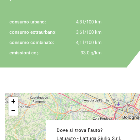
consumo urbano:
4,8 l/100 km
consumo extraurbano:
3,6 l/100 km
consumo combinato:
4,1 l/100 km
emissioni co
:
93.0 g/km
2
+
−
Dove si trova l'auto?
Latuauto - Lattuga Giulio S.r.l.