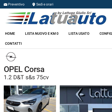
Preventivo
Sedi e orari
HOME
HOME
LISTA NUOVO E KM 0
LISTA USATO
CONFIG
LISTA NUOVO E KM 0
CONTATTI
LISTA USATO
CONFIGURA LA TUA AUTO
OPEL Corsa
1.2 D&T s&s 75cv
NOLEGGIO
RITIRIAMO IL TUO USATO
ASSISTENZA