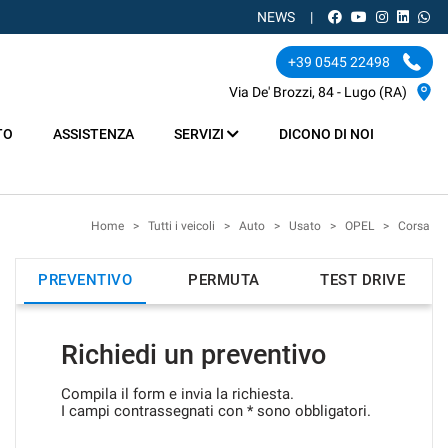
NEWS
+39 0545 22498
Via De' Brozzi, 84 - Lugo (RA)
TO
ASSISTENZA
SERVIZI
DICONO DI NOI
Home
>
Tutti i veicoli
>
Auto
>
Usato
>
OPEL
>
Corsa
PREVENTIVO
PERMUTA
TEST DRIVE
Richiedi un preventivo
Compila il form e invia la richiesta.
I campi contrassegnati con * sono obbligatori.