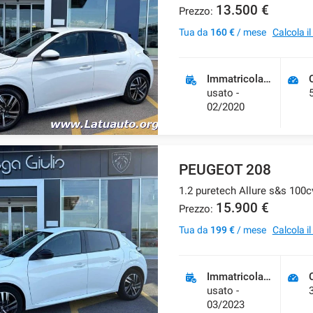
13.500 €
Prezzo:
Tua da
160 €
/ mese
Calcola i
Immatricolazione
usato -
02/2020
PEUGEOT 208
1.2 puretech Allure s&s 100
15.900 €
Prezzo:
Tua da
199 €
/ mese
Calcola i
Immatricolazione
usato -
03/2023