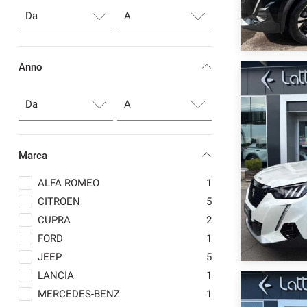
Anno
Marca
ALFA ROMEO
1
CITROEN
5
CUPRA
2
FORD
1
JEEP
5
LANCIA
1
MERCEDES-BENZ
1