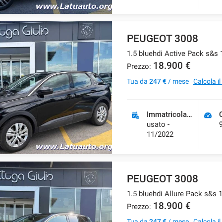
PEUGEOT 3008
1.5 bluehdi Active Pack s&s
18.900 €
Prezzo:
Tua da
247 €
/ mese
Calcola i
Immatricolazione
usato -
11/2022
PEUGEOT 3008
1.5 bluehdi Allure Pack s&s 
18.900 €
Prezzo:
Tua da
247 €
/ mese
Calcola i