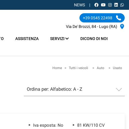
NEWS
+39 0545 22498
Via De' Brozzi, 84 - Lugo (RA)
TO
ASSISTENZA
SERVIZI
DICONO DI NOI
Home
>
Tutti i veicoli
>
Auto
>
Usato
Iva esposta: No
81 KW/110 CV