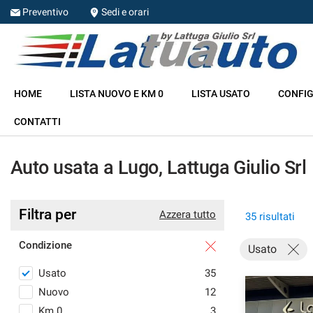
Preventivo
Sedi e orari
HOME
HOME
LISTA NUOVO E KM 0
LISTA USATO
CONFIG
LISTA NUOVO E KM 0
CONTATTI
LISTA USATO
Auto usata a Lugo, Lattuga Giulio Srl
CONFIGURA LA TUA AUTO
Filtra per
Azzera tutto
35 risultati
NOLEGGIO
Condizione
Usato
RITIRIAMO IL TUO USATO
Usato
35
Nuovo
12
ASSISTENZA
Km 0
3