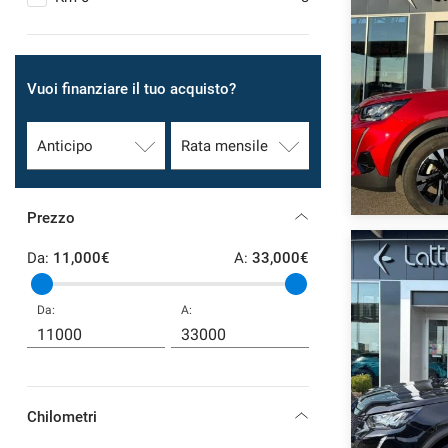
SERVIZI
Vuoi finanziare il tuo acquisto?
DICONO DI NOI
CONTATTI
NEWS
Prezzo
Da:
11,000€
A:
33,000€
Da:
A:
Chilometri