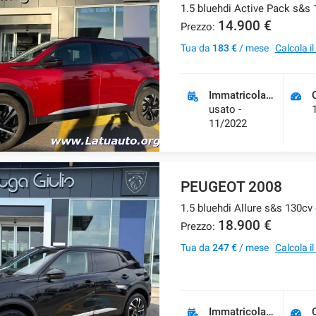
1.5 bluehdi Active Pack s&s
14.900 €
Prezzo:
Tua da
183 €
/ mese
Calcola i
Immatricolazione
usato -
11/2022
PEUGEOT 2008
1.5 bluehdi Allure s&s 130cv
18.900 €
Prezzo:
Tua da
247 €
/ mese
Calcola i
Immatricolazione