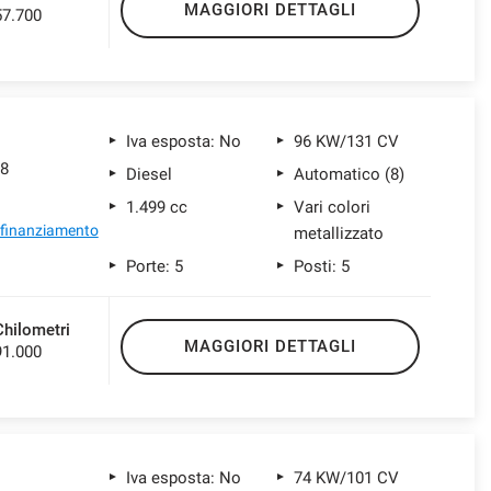
MAGGIORI DETTAGLI
57.700
Iva esposta: No
96 KW/131 CV
t8
Diesel
Automatico (8)
1.499 cc
Vari colori
l finanziamento
metallizzato
Porte: 5
Posti: 5
Chilometri
MAGGIORI DETTAGLI
91.000
Iva esposta: No
74 KW/101 CV