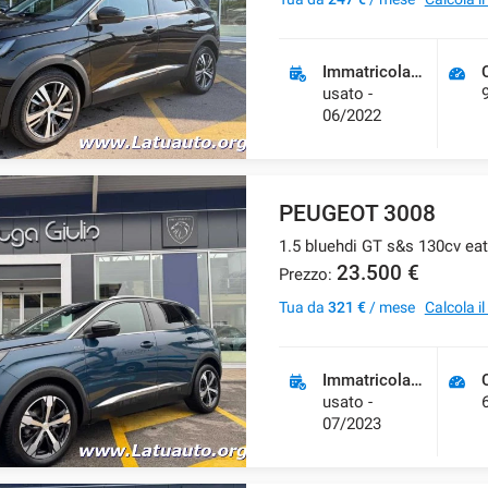
Immatricolazione
usato -
06/2022
PEUGEOT 3008
1.5 bluehdi GT s&s 130cv ea
23.500 €
Prezzo:
Tua da
321 €
/ mese
Calcola i
Immatricolazione
usato -
07/2023