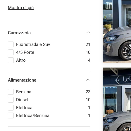
OPEL
2
Mostra di più
PEUGEOT
15
RENAULT
1
SKODA
1
Carrozzeria
Fuoristrada e Suv
21
4/5 Porte
10
Altro
4
Alimentazione
Benzina
23
Diesel
10
Elettrica
1
Elettrica/Benzina
1