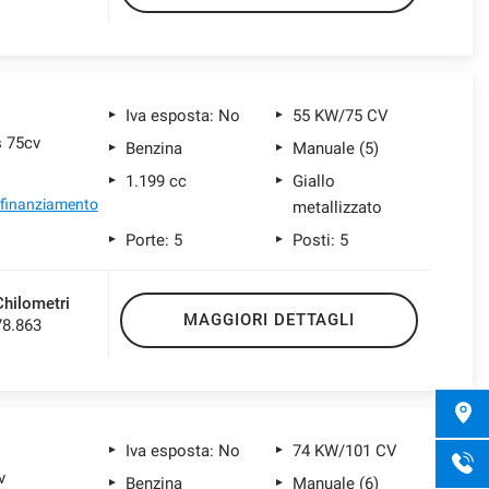
Iva esposta: No
55 KW/75 CV
s 75cv
Benzina
Manuale (5)
1.199 cc
Giallo
l finanziamento
metallizzato
Porte: 5
Posti: 5
Chilometri
MAGGIORI DETTAGLI
78.863
Iva esposta: No
74 KW/101 CV
v
Benzina
Manuale (6)