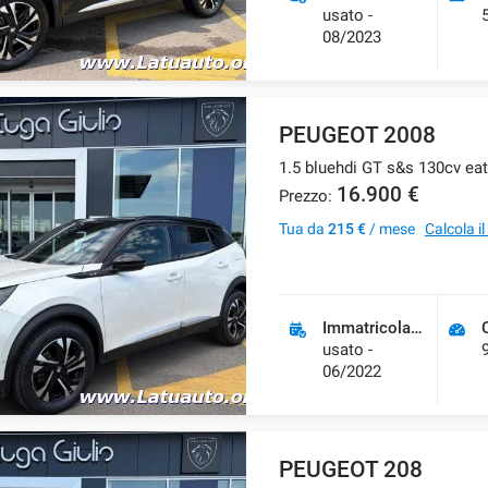
usato -
08/2023
PEUGEOT 2008
1.5 bluehdi GT s&s 130cv ea
16.900 €
Prezzo:
Tua da
215 €
/ mese
Calcola i
Immatricolazione
usato -
06/2022
PEUGEOT 208