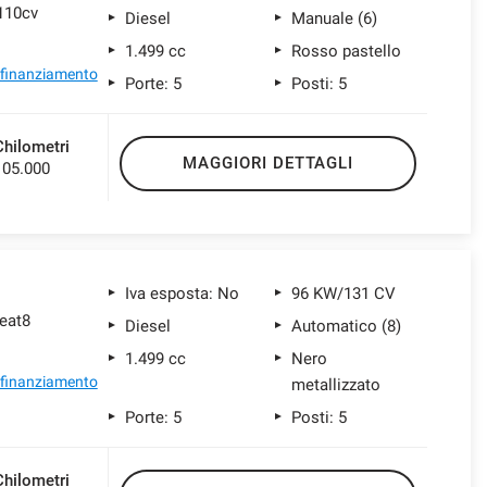
 110cv
Diesel
Manuale (6)
1.499 cc
Rosso pastello
l finanziamento
Porte: 5
Posti: 5
Chilometri
MAGGIORI DETTAGLI
105.000
Iva esposta: No
96 KW/131 CV
 eat8
Diesel
Automatico (8)
1.499 cc
Nero
l finanziamento
metallizzato
Porte: 5
Posti: 5
Chilometri