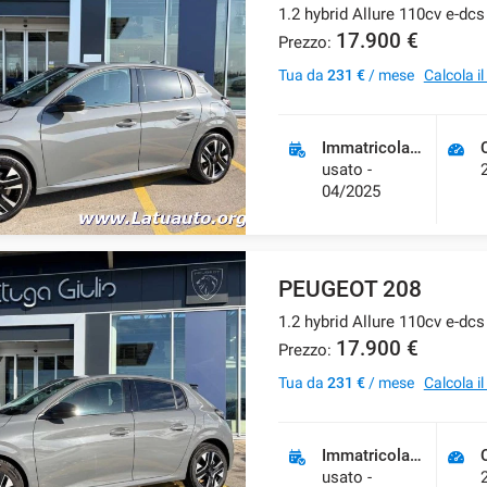
1.2 hybrid Allure 110cv e-dcs
17.900 €
Prezzo:
Tua da
231 €
/ mese
Calcola i
Immatricolazione
usato -
04/2025
PEUGEOT 208
1.2 hybrid Allure 110cv e-dcs
17.900 €
Prezzo:
Tua da
231 €
/ mese
Calcola i
Immatricolazione
usato -