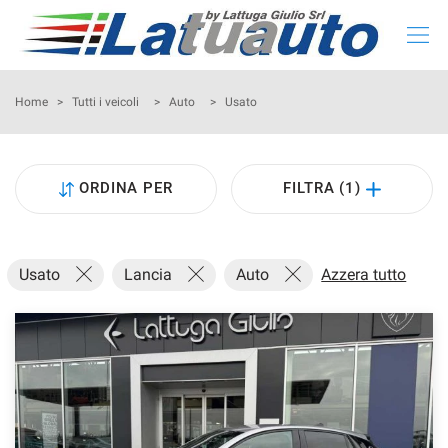
HOME
Home
>
Tutti i veicoli
>
Auto
>
Usato
LISTA NUOVO E KM 0
ORDINA PER
FILTRA (1)
LISTA USATO
CONFIGURA LA TUA AUTO
Usato
Lancia
Auto
Azzera tutto
NOLEGGIO
RITIRIAMO IL TUO USATO
ASSISTENZA