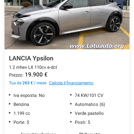
SERVIZI
DICONO DI NOI
CONTATTI
LANCIA Ypsilon
NEWS
1.2 mhev LX 110cv e-dct
19.900 €
Prezzo:
Tua da
263 €
/ mese
Calcola il finanziamento
Iva esposta: No
74 KW/101 CV
Benzina
Automatico (6)
1.199 cc
Verde pastello
Porte: 5
Posti: 5