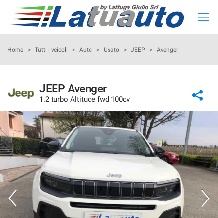
HOME
Home
>
Tutti i veicoli
>
Auto
>
Usato
>
JEEP
>
Avenger
LISTA NUOVO E KM 0
JEEP Avenger
1.2 turbo Altitude fwd 100cv
LISTA USATO
CONFIGURA LA TUA AUTO
NOLEGGIO
RITIRIAMO IL TUO USATO
ASSISTENZA