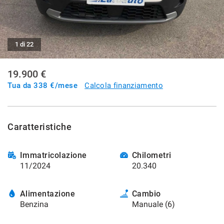
SERVIZI
1 di 22
DICONO DI NOI
19.900 €
CONTATTI
Tua da
338
€/mese
Calcola finanziamento
NEWS
Caratteristiche
Immatricolazione
Chilometri
11/2024
20.340
Alimentazione
Cambio
Benzina
Manuale (6)