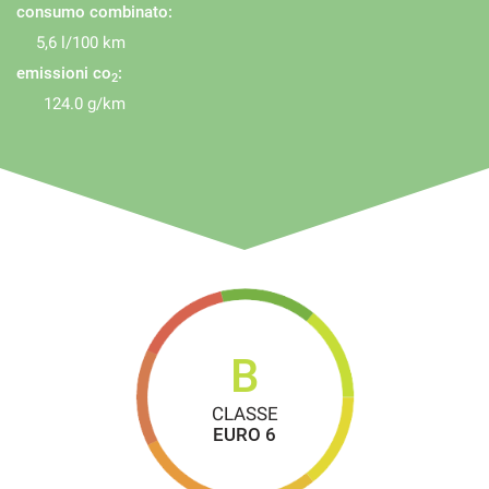
consumo combinato:
5,6 l/100 km
emissioni co
:
2
124.0 g/km
B
CLASSE
EURO 6