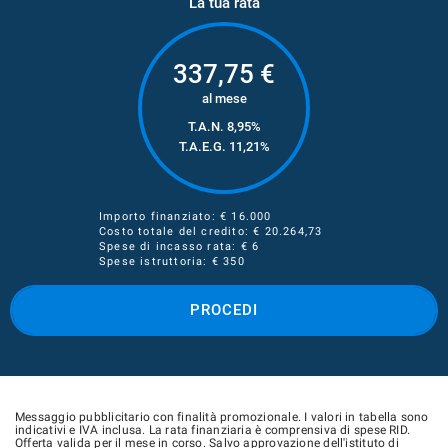
La tua rata
337,75
€
al mese
T.A.N. 8,95%
T.A.E.G.
11,21
%
Importo finanziato: €
16.000
Costo totale del credito: €
20.264,73
Spese di incasso rata: € 6
Spese istruttoria: € 350
PROCEDI
Messaggio pubblicitario con finalità promozionale. I valori in tabella sono
indicativi e IVA inclusa. La rata finanziaria è comprensiva di spese RID.
Offerta valida per il mese in corso. Salvo approvazione dell'istituto di