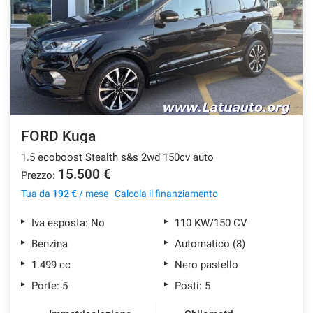
SERVIZI
DICONO DI NOI
CONTATTI
FORD Kuga
NEWS
1.5 ecoboost Stealth s&s 2wd 150cv auto
15.500 €
Prezzo:
Tua da
192 €
/ mese
Calcola il finanziamento
Iva esposta: No
110 KW/150 CV
Benzina
Automatico (8)
1.499 cc
Nero pastello
Porte: 5
Posti: 5