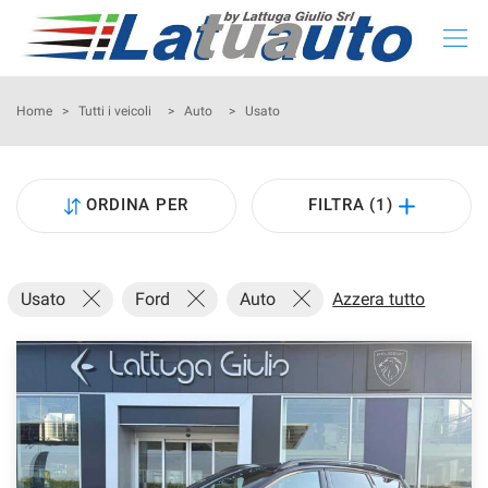
HOME
Home
>
Tutti i veicoli
>
Auto
>
Usato
LISTA NUOVO E KM 0
ORDINA PER
FILTRA (1)
LISTA USATO
CONFIGURA LA TUA AUTO
Usato
Ford
Auto
Azzera tutto
NOLEGGIO
RITIRIAMO IL TUO USATO
ASSISTENZA