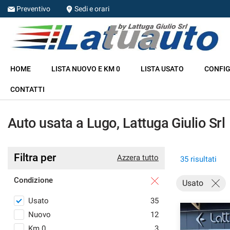
Preventivo
Sedi e orari
HOME
HOME
LISTA NUOVO E KM 0
LISTA USATO
CONFIG
LISTA NUOVO E KM 0
CONTATTI
LISTA USATO
Auto usata a Lugo, Lattuga Giulio Srl
CONFIGURA LA TUA AUTO
Filtra per
Azzera tutto
35 risultati
NOLEGGIO
Condizione
Usato
RITIRIAMO IL TUO USATO
Usato
35
Nuovo
12
ASSISTENZA
Km 0
3