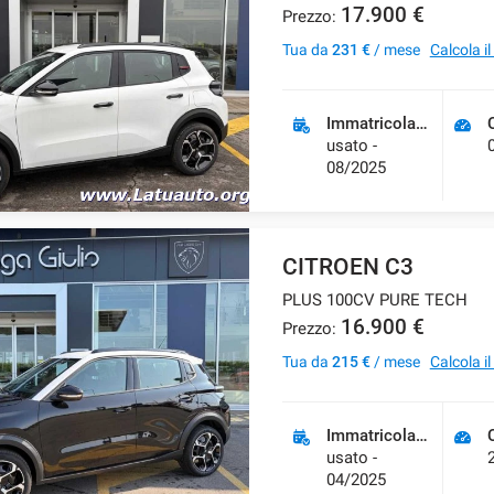
17.900 €
Prezzo:
Tua da
231 €
/ mese
Calcola i
Immatricolazione
usato -
08/2025
CITROEN C3
PLUS 100CV PURE TECH
16.900 €
Prezzo:
Tua da
215 €
/ mese
Calcola i
Immatricolazione
usato -
04/2025