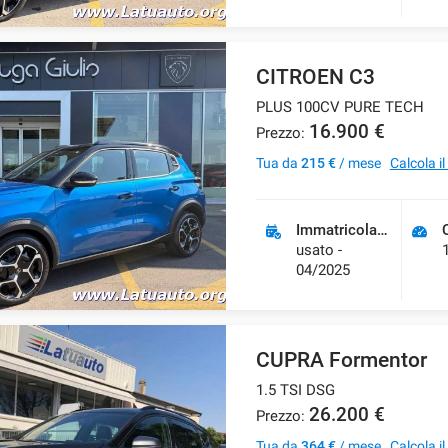
CITROEN C3
PLUS 100CV PURE TECH
16.900 €
Prezzo:
Tua da
215 €
/ mese
Calcola i
Immatricolazione
usato -
04/2025
CUPRA Formentor
1.5 TSI DSG
26.200 €
Prezzo:
Tua da
364 €
/ mese
Calcola i