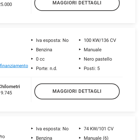
MAGGIORI DETTAGLI
25.000
Iva esposta: No
100 KW/136 CV
Benzina
Manuale
0 cc
Nero pastello
l finanziamento
Porte: n.d.
Posti: 5
Chilometri
MAGGIORI DETTAGLI
19.745
Iva esposta: No
74 KW/101 CV
Pro
Benzina
Manuale (6)