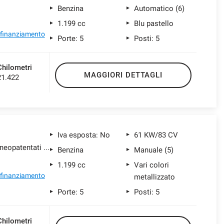
Benzina
Automatico (6)
1.199 cc
Blu pastello
l finanziamento
Porte: 5
Posti: 5
Chilometri
MAGGIORI DETTAGLI
21.422
Iva esposta: No
61 KW/83 CV
1.2 puretech Shine s&s 83cv neopatentati my20
Benzina
Manuale (5)
1.199 cc
Vari colori
l finanziamento
metallizzato
Porte: 5
Posti: 5
Chilometri