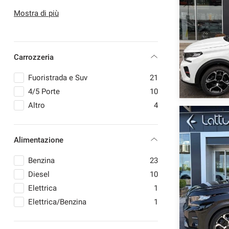
OPEL
2
Mostra di più
PEUGEOT
15
RENAULT
1
SKODA
1
Carrozzeria
Fuoristrada e Suv
21
4/5 Porte
10
Altro
4
Alimentazione
Benzina
23
Diesel
10
Elettrica
1
Elettrica/Benzina
1