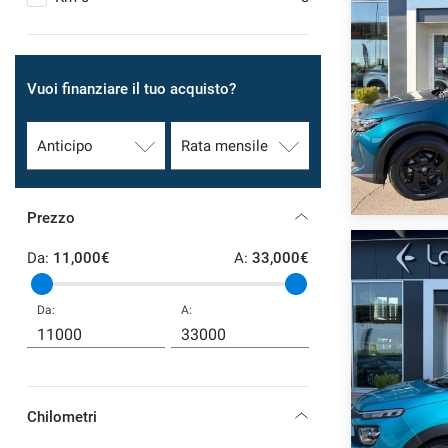
SERVIZI
Vuoi finanziare il tuo acquisto?
DICONO DI NOI
CONTATTI
NEWS
Prezzo
Da:
11,000€
A:
33,000€
Da:
A:
Chilometri