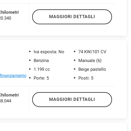
Chilometri
MAGGIORI DETTAGLI
20.340
Iva esposta: No
74 KW/101 CV
Benzina
Manuale (6)
1.199 cc
Beige pastello
l finanziamento
Porte: 5
Posti: 5
Chilometri
MAGGIORI DETTAGLI
38.044