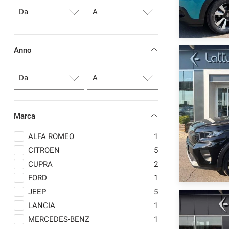
Anno
Marca
ALFA ROMEO
1
CITROEN
5
CUPRA
2
FORD
1
JEEP
5
LANCIA
1
MERCEDES-BENZ
1