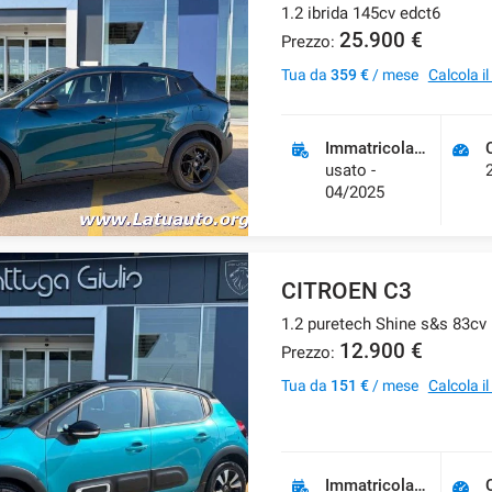
1.2 ibrida 145cv edct6
25.900 €
Prezzo:
Tua da
359 €
/ mese
Calcola i
Immatricolazione
usato -
04/2025
CITROEN C3
12.900 €
Prezzo:
Tua da
151 €
/ mese
Calcola i
Immatricolazione