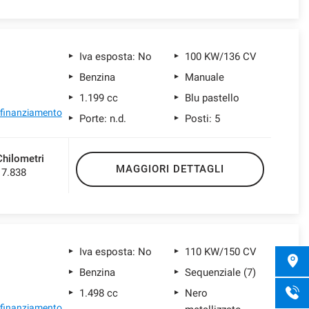
Iva esposta: No
100 KW/136 CV
Benzina
Manuale
1.199 cc
Blu pastello
l finanziamento
Porte: n.d.
Posti: 5
Chilometri
MAGGIORI DETTAGLI
17.838
Iva esposta: No
110 KW/150 CV
Benzina
Sequenziale (7)
1.498 cc
Nero
l finanziamento