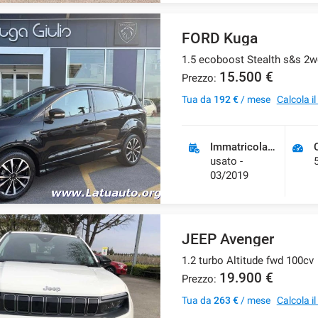
FORD Kuga
1.5 ecoboost Stealth s&s 2w
15.500 €
Prezzo:
Tua da
192 €
/ mese
Calcola i
Immatricolazione
usato -
03/2019
JEEP Avenger
1.2 turbo Altitude fwd 100cv
19.900 €
Prezzo:
Tua da
263 €
/ mese
Calcola i