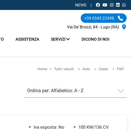
NEWS
+39 0545 22498
Via De' Brozzi, 84 - Lugo (RA)
TO
ASSISTENZA
SERVIZI
DICONO DI NOI
Home
>
Tutti i veicoli
>
Auto
>
Usato
>
FIAT
Iva esposta: No
100 KW/136 CV