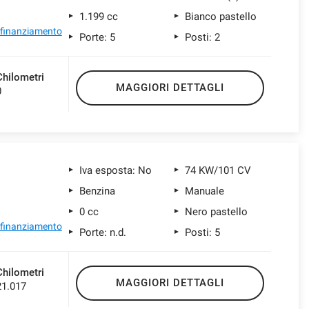
1.199 cc
Bianco pastello
l finanziamento
Porte: 5
Posti: 2
Chilometri
MAGGIORI DETTAGLI
0
Iva esposta: No
74 KW/101 CV
Benzina
Manuale
0 cc
Nero pastello
l finanziamento
Porte: n.d.
Posti: 5
Chilometri
MAGGIORI DETTAGLI
21.017