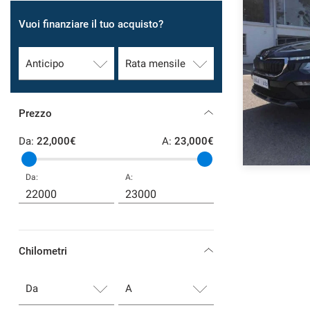
Vuoi finanziare il tuo acquisto?
SERVIZI
DICONO DI NOI
CONTATTI
Prezzo
NEWS
Da:
22,000€
A:
23,000€
Da:
A:
Chilometri