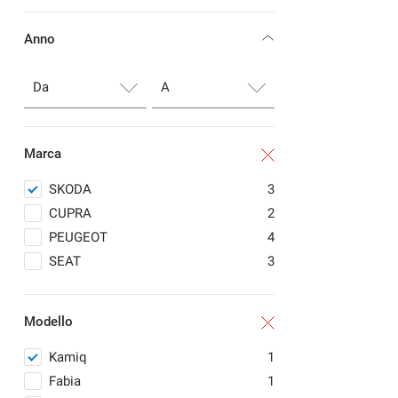
Anno
Marca
SKODA
3
CUPRA
2
PEUGEOT
4
SEAT
3
Modello
Kamiq
1
Fabia
1