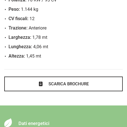
Immobilizzatore elettronico
Riconoscimento dei segnali stradali
Peso:
1.144 kg
Sedile posteriore sdoppiato
CV fiscali:
12
Sensore di luce
Trazione:
Anteriore
Sensore di pioggia
Larghezza:
1,78 mt
Sensori di parcheggio posteriori
Lunghezza:
4,06 mt
Servosterzo
Altezza:
1,45 mt
Specchietti laterali elettrici
SCARICA BROCHURE
Dati energetici