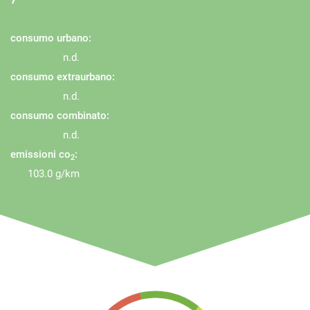
consumo urbano:
n.d.
consumo extraurbano:
n.d.
consumo combinato:
n.d.
emissioni co
:
2
103.0 g/km