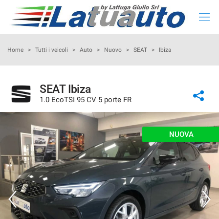
HOME
Home
>
Tutti i veicoli
>
Auto
>
Nuovo
>
SEAT
>
Ibiza
LISTA NUOVO E KM 0
SEAT Ibiza
1.0 EcoTSI 95 CV 5 porte FR
LISTA USATO
CONFIGURA LA TUA AUTO
NUOVA
NOLEGGIO
RITIRIAMO IL TUO USATO
ASSISTENZA