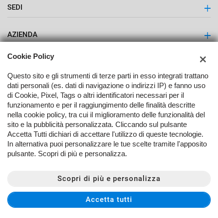
SEDI
Latuauto - Lattuga Giulio S.r.l.
AZIENDA
Contatti
Cookie Policy
Questo sito e gli strumenti di terze parti in esso integrati trattano
dati personali (es. dati di navigazione o indirizzi IP) e fanno uso
di Cookie, Pixel, Tags o altri identificatori necessari per il
funzionamento e per il raggiungimento delle finalità descritte
nella cookie policy, tra cui il miglioramento delle funzionalità del
TORNA IN CIMA
sito e la pubblicità personalizzata. Cliccando sul pulsante
Accetta Tutti dichiari di accettare l'utilizzo di queste tecnologie.
In alternativa puoi personalizzare le tue scelte tramite l'apposito
Copyright © 2026 Lattuga Giulio Srl - P.IVA 00556340396 -
Leggi
pulsante. Scopri di più e personalizza.
l'informativa sulla privacy
-
Cookie Policy
Sito creato da:
Scopri di più e personalizza
Accetta tutti
PREVENTIVO