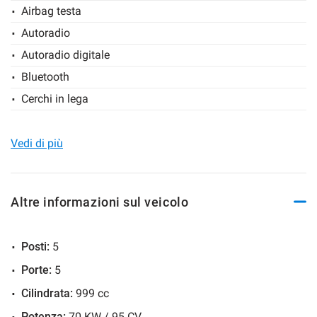
Airbag testa
VETTURA IN OGGETTO.
Autoradio
Autoradio digitale
Bluetooth
Cerchi in lega
Chiusura centralizzata
Climatizzatore
Vedi di più
Controllo elettronico della corsia
Controllo trazione
Altre informazioni sul veicolo
Cruise Control
ESP
Posti:
5
Fari LED
Porte:
5
Fendinebbia
Cilindrata:
999 cc
Frenata d'emergenza assistita
Potenza:
70 KW / 95 CV