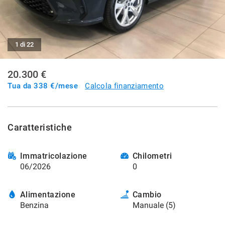
SERVIZI
1 di 22
DICONO DI NOI
20.300 €
CONTATTI
Tua da
338
€/mese
Calcola finanziamento
NEWS
Caratteristiche
Immatricolazione
Chilometri
06/2026
0
Alimentazione
Cambio
Benzina
Manuale (5)