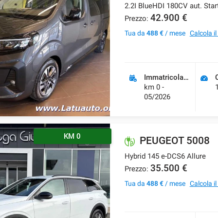
42.900 €
Prezzo:
Tua da
488 €
/ mese
Calcola i
Immatricolazione
km 0 -
05/2026
KM 0
PEUGEOT 5008
Hybrid 145 e-DCS6 Allure
35.500 €
Prezzo:
Tua da
488 €
/ mese
Calcola i