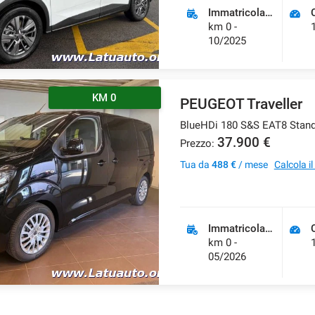
Immatricolazione
km 0 -
10/2025
KM 0
PEUGEOT Traveller
BlueHDi 180 S&S EAT8 Stand
37.900 €
Prezzo:
Tua da
488 €
/ mese
Calcola i
Immatricolazione
km 0 -
05/2026