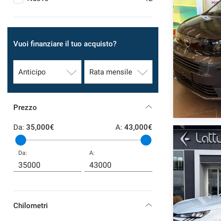
SERVIZI
Vuoi finanziare il tuo acquisto?
DICONO DI NOI
CONTATTI
NEWS
Prezzo
Da:
35,000€
A:
43,000€
Da:
A:
Chilometri