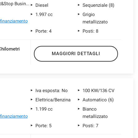
2.2I BlueHDI 180CV aut. Start&Stop Business Elega
Diesel
Sequenziale (8)
1.997 cc
Grigio
l finanziamento
metallizzato
Porte: 4
Posti: 8
Chilometri
MAGGIORI DETTAGLI
1
Iva esposta: No
100 KW/136 CV
Elettrica/Benzina
Automatico (6)
1.199 cc
Bianco
l finanziamento
metallizzato
Porte: 5
Posti: 7