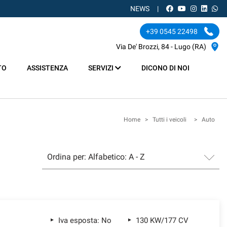
NEWS
+39 0545 22498
Via De' Brozzi, 84 - Lugo (RA)
TO
ASSISTENZA
SERVIZI
DICONO DI NOI
Home
>
Tutti i veicoli
>
Auto
Iva esposta: No
130 KW/177 CV