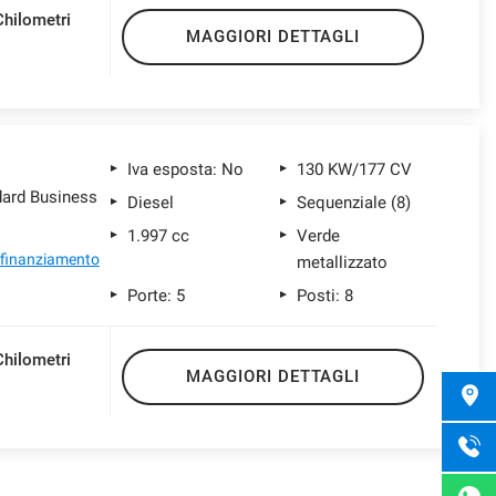
Chilometri
MAGGIORI DETTAGLI
1
Iva esposta: No
130 KW/177 CV
ard Business
Diesel
Sequenziale (8)
1.997 cc
Verde
l finanziamento
metallizzato
Porte: 5
Posti: 8
Chilometri
MAGGIORI DETTAGLI
1