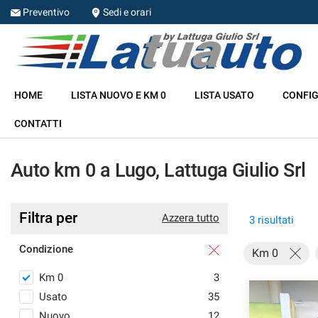
Preventivo
Sedi e orari
HOME
HOME
LISTA NUOVO E KM 0
LISTA USATO
CONFIG
LISTA NUOVO E KM 0
CONTATTI
LISTA USATO
Auto km 0 a Lugo, Lattuga Giulio Srl
CONFIGURA LA TUA AUTO
Filtra per
Azzera tutto
3 risultati
NOLEGGIO
Condizione
Km 0
RITIRIAMO IL TUO USATO
Km 0
3
Usato
35
ASSISTENZA
Nuovo
12