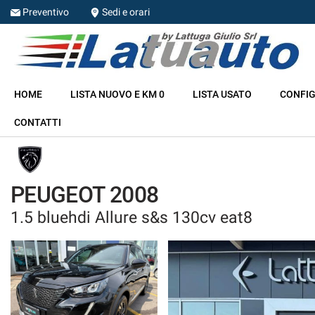
Preventivo
Sedi e orari
HOME
HOME
LISTA NUOVO E KM 0
LISTA USATO
CONFIG
LISTA NUOVO E KM 0
CONTATTI
LISTA USATO
CONFIGURA LA TUA AUTO
PEUGEOT 2008
1.5 bluehdi Allure s&s 130cv eat8
NOLEGGIO
RITIRIAMO IL TUO USATO
ASSISTENZA