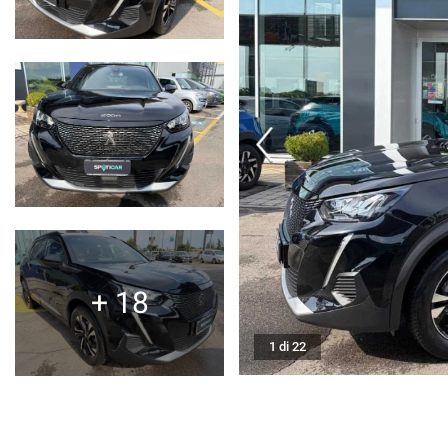
SERVIZI
DICONO DI NOI
CONTATTI
NEWS
+ 18
1 di 22