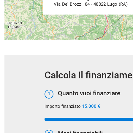
Via De' Brozzi, 84 - 48022 Lugo (RA)
Calcola il finanziam
Quanto vuoi finanziare
1
Importo finanziato
15.000 €