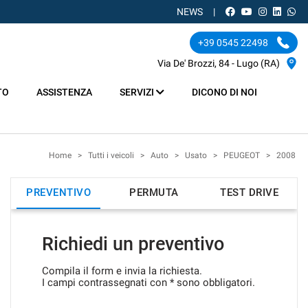
NEWS
+39 0545 22498
Via De' Brozzi, 84 - Lugo (RA)
TO
ASSISTENZA
SERVIZI
DICONO DI NOI
Home
>
Tutti i veicoli
>
Auto
>
Usato
>
PEUGEOT
>
2008
PREVENTIVO
PERMUTA
TEST DRIVE
Richiedi un preventivo
Compila il form e invia la richiesta.
I campi contrassegnati con * sono obbligatori.