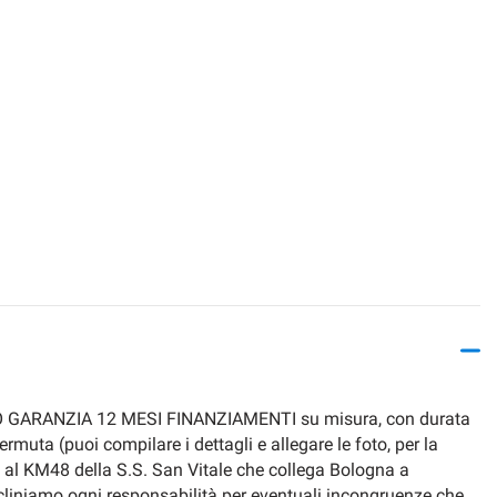
O GARANZIA 12 MESI FINANZIAMENTI su misura, con durata
muta (puoi compilare i dettagli e allegare le foto, per la
4 al KM48 della S.S. San Vitale che collega Bologna a
niamo ogni responsabilità per eventuali incongruenze che