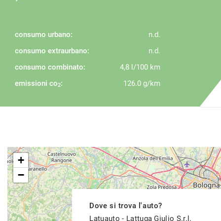
consumo urbano:
n.d.
consumo extraurbano:
n.d.
consumo combinato:
4,8 l/100 km
emissioni co
:
126.0 g/km
2
+
−
Dove si trova l'auto?
Latuauto - Lattuga Giulio S.r.l.