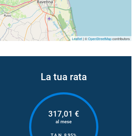
Leaflet
| ©
OpenStreetMap
contributors
La tua rata
317,01
€
al mese
T.A.N. 8,95%