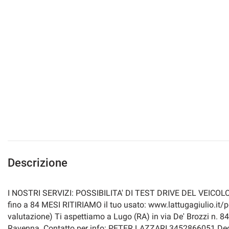
Descrizione
I NOSTRI SERVIZI: POSSIBILITA' DI TEST DRIVE DEL VEICOL
fino a 84 MESI RITIRIAMO il tuo usato: www.lattugagiulio.it/per
valutazione) Ti aspettiamo a Lugo (RA) in via De' Brozzi n. 8
Ravenna. Contatto per info: PETER LAZZARI 3452866051 Decli