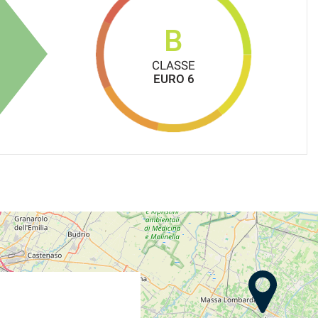
B
CLASSE
EURO 6